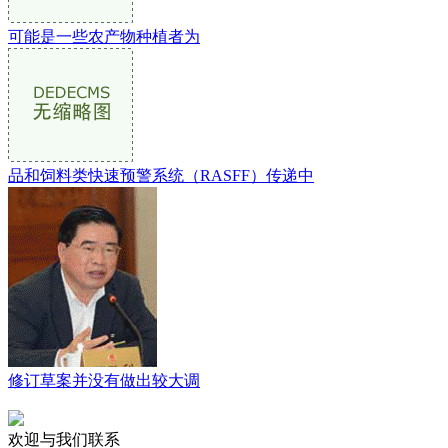
可能是一些农产物种植者为
品和饲料类快速预警系统（RASFF）传递中
修订草案并没有做出较大调
欢迎与我们联系