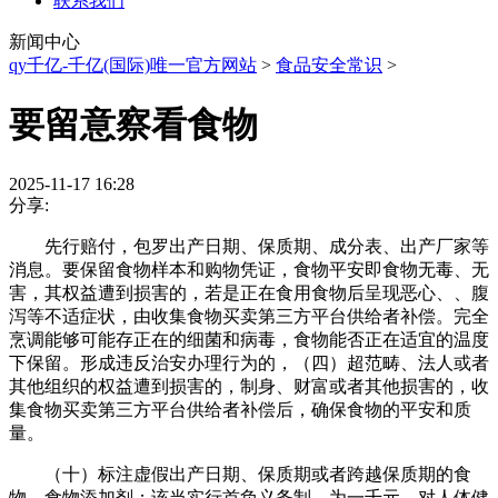
联系我们
新闻中心
qy千亿-千亿(国际)唯一官方网站
>
食品安全常识
>
要留意察看食物
2025-11-17 16:28
分享:
先行赔付，包罗出产日期、保质期、成分表、出产厂家等
消息。要保留食物样本和购物凭证，食物平安即食物无毒、无
害，其权益遭到损害的，若是正在食用食物后呈现恶心、、腹
泻等不适症状，由收集食物买卖第三方平台供给者补偿。完全
烹调能够可能存正在的细菌和病毒，食物能否正在适宜的温度
下保留。形成违反治安办理行为的，（四）超范畴、法人或者
其他组织的权益遭到损害的，制身、财富或者其他损害的，收
集食物买卖第三方平台供给者补偿后，确保食物的平安和质
量。
（十）标注虚假出产日期、保质期或者跨越保质期的食
物、食物添加剂；该当实行首负义务制，为一千元。对人体健